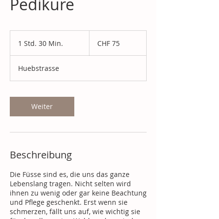
Pediküre
75
Schweizer
1 Std. 30 Min.
1
CHF 75
Franken
S
t
Huebstrasse
d
3
0
M
Weiter
i
n
.
Beschreibung
Die Füsse sind es, die uns das ganze
Lebenslang tragen. Nicht selten wird
ihnen zu wenig oder gar keine Beachtung
und Pflege geschenkt. Erst wenn sie
schmerzen, fällt uns auf, wie wichtig sie