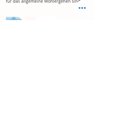
für das allgemeine Wohlergehen sind.
Kontaktangaben
Huebstrasse, #13, Eglisau, 8193